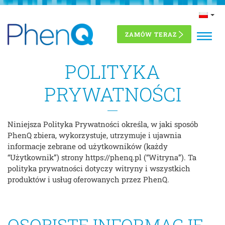
Przejdź
Często zadawane pytania
do
treści
ZAMÓW TERAZ
POLITYKA
PRYWATNOŚCI
Niniejsza Polityka Prywatności określa, w jaki sposób
PhenQ zbiera, wykorzystuje, utrzymuje i ujawnia
informacje zebrane od użytkowników (każdy
“Użytkownik”) strony https://phenq.pl (“Witryna”). Ta
polityka prywatności dotyczy witryny i wszystkich
produktów i usług oferowanych przez PhenQ.
OSOBISTE INFORMACJE