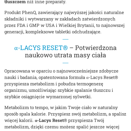
tłuszczem
niż inne preparaty.
Produkt PhenQ, zawierający najwyższej jakości naturalne
składniki i wytwarzany w zakładach zatwierdzonych
przez FDA i GMP w USA i Wielkiej Brytanii, to najnowszej
generacji, kompleksowe tabletki odchudzające.
α-LACYS RESET®
– Potwierdzona
naukowo utrata masy ciała
Opracowana w oparciu o najnowocześniejsze zdobycze
nauki i badania, opatentowana formuła α-Lacys Reset®
przyspiesza metabolizm i pobudza termogenezę
organizmu, umożliwiając szybkie spalanie tłuszczu i
szybkie osiągnięcie wymarzonej sylwetki.
Metabolizm to tempo, w jakim Twoje ciało w naturalny
sposób spala kalorie. Przyspiesz swój metabolizm, a spalisz
więcej kalorii.
α-Lacys Reset®
przyspiesza Twój
metabolizm, dzięki czemu możesz spalić jeszcze więcej