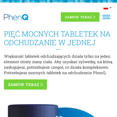
Przejdź
Często zadawane pytania
do
treści
ZAMÓW TERAZ
PIĘĆ MOCNYCH TABLETEK NA
ODCHUDZANIE W JEDNEJ
Większość tabletek odchudzających działa tylko na jeden
element utraty masy ciała. Aby uzyskać sylwetkę, na którą
zasługujesz, potrzebujesz czegoś, co działa kompleksowo.
Potrzebujesz mocnych tabletek na odchudzanie PhenQ.
ZAMÓW TERAZ