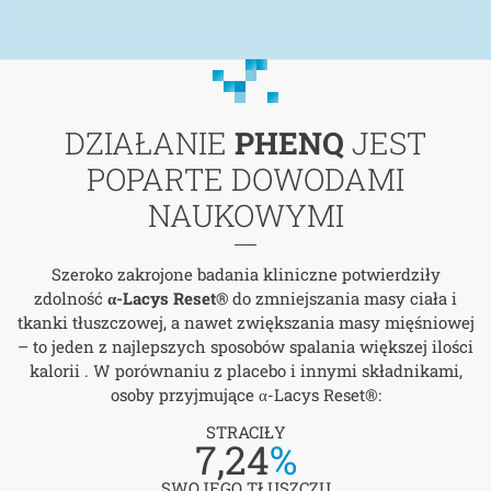
DZIAŁANIE
PHENQ
JEST
POPARTE DOWODAMI
NAUKOWYMI
Szeroko zakrojone badania kliniczne potwierdziły
zdolność
α-Lacys Reset®
do zmniejszania masy ciała i
tkanki tłuszczowej, a nawet zwiększania masy mięśniowej
– to jeden z najlepszych sposobów spalania większej ilości
kalorii . W porównaniu z placebo i innymi składnikami,
osoby przyjmujące α-Lacys Reset®:
STRACIŁY
7,24
%
SWOJEGO TŁUSZCZU