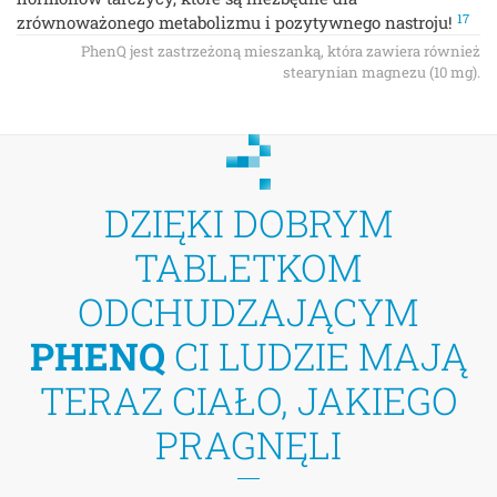
17
zrównoważonego metabolizmu i pozytywnego nastroju!
PhenQ jest zastrzeżoną mieszanką, która zawiera również
stearynian magnezu (10 mg).
DZIĘKI DOBRYM
TABLETKOM
ODCHUDZAJĄCYM
PHENQ
CI LUDZIE MAJĄ
TERAZ CIAŁO, JAKIEGO
PRAGNĘLI